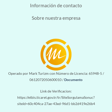
Información de contacto
Sobre nuestra empresa
Operado por Mark Turizm con Número de Licencia: 65948-5 /
0612072050600010 /
Documento
Link de Verificacion:
https://etbis.ticaret.gov.tr/tr/SiteSorgulamaSonuc?
siteId=60c404ca-27ae-43ed-96d1-bb2d419e26b4