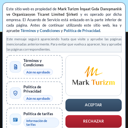
Este sitio web es propiedad de
Mark Turizm İnşaat Gıda Danışmanlık
ve Organizasyon Ticaret Limited Şirketi
y es operado por dicha
empresa. El Acuerdo de Servicio está enlazado en la parte inferior de
cada página. Antes de continuar utilizando este sitio web, lea y
apruebe
Términos y Condiciones
y
Política de Privacidad
.
Este mensaje seguirá apareciendo hasta que visite y apruebe las páginas
mencionadas anteriormente. Para evitar que vuelva a aparecer, lea y apruebe
las páginas correspondientes.
Términos y
Condiciones
ASISTENCIA PRIVADA REGISTRADA PARA SOLICITUDES DE VISADO
Aún no aprobado
Operado por
Mark Turizm
Política de
Proveedor de servicios registrado
Plataforma oficial: evisa.gov.tr
Privacidad
Aún no aprobado
Plataforma oficial: konsolosluk.gov.tr
ACEPTAR
Contraer aviso
Política de tarifas
Información de
RECHAZAR
tarifas
Este sitio web es operado por
Mark Turizm İnşaat Gıda