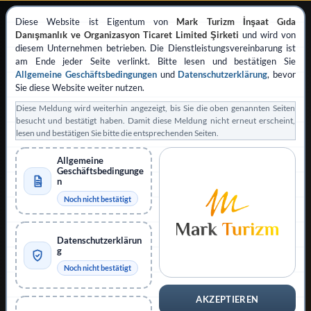
Diese Website ist Eigentum von
Mark Turizm İnşaat Gıda
Danışmanlık ve Organizasyon Ticaret Limited Şirketi
und wird von
diesem Unternehmen betrieben. Die Dienstleistungsvereinbarung ist
am Ende jeder Seite verlinkt. Bitte lesen und bestätigen Sie
Allgemeine Geschäftsbedingungen
und
Datenschutzerklärung
, bevor
Sie diese Website weiter nutzen.
REGISTRIERTE PRIVATE VISUMANTRAGSUNTERSTÜTZUNG
Betrieben von
Mark Turizm
Diese Meldung wird weiterhin angezeigt, bis Sie die oben genannten Seiten
besucht und bestätigt haben. Damit diese Meldung nicht erneut erscheint,
lesen und bestätigen Sie bitte die entsprechenden Seiten.
Registrierter Dienstleister
Offizielle Plattform: evisa.gov.tr
Allgemeine
Offizielle Plattform: konsolosluk.gov.tr
Geschäftsbedingunge
n
Hinweis einklappen
Noch nicht bestätigt
Diese Website wird von
Mark Turizm İnşaat Gıda Danışmanlık ve
Organizasyon Ticaret Limited Şirketi
als registrierter privater
Datenschutzerklärun
g
Anbieter betrieben, der Antragsprüfung, Unterstützung bei der
Einreichung und damit verbundene Beratungsleistungen für
Noch nicht bestätigt
Visumanträge für die Türkei anbietet. Dies ist nicht die offizielle
Regierungswebsite für Visumanträge für die Türkei. Antragsteller
AKZEPTIEREN
können alternativ die offiziellen Kanäle des Außenministeriums der