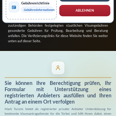
Gebührenrichtlinie
Republik Türkei nutzen, darunter
evisa.gov.tr
für berechtigte E-
Visum-Anträge und
konsolosluk.gov.tr
für konsularische Visum-
Gebühreninformationen
ABLEHNEN
Vorantragsverfahren, sofern zutreffend. Je nach gewählter
Dienstleistung und Antragsart können neben den von den
zuständigen Behörden festgelegten staatlichen Visumgebühren
gesonderte Gebühren für Prüfung, Bearbeitung und Beratung
anfallen. Die Verifizierungslinks für diese Website finden Sie weiter
unten auf dieser Seite.
Sie können Ihre Berechtigung prüfen, Ihr
Formular mit Unterstützung eines
registrierten Anbieters ausfüllen und Ihren
Antrag an einem Ort verfolgen
Mark Turizm bietet als registrierter privater Anbieter Unterstützung für
bestimmte Visumantragsdienste für die Türkei und hilft Ihnen dabei, einen